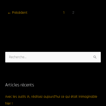
←
Précédent
1
2
R
e
c
h
Articles récents
e
r
Avec les outils IA, réalisez aujourd’hui ce qui était inimaginable
c
hier !