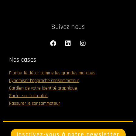
Suivez-nous
F
L
I
a
i
n
c
n
s
e
k
t
Nos cases
b
e
a
o
d
g
Planter le décor comme les grandes marques
o
i
r
Dynamiser l’approche consommateur
k
n
a
m
Gardien de votre identité graphique
Surfer sur l’actualité
Rassurer le consommateur
Inscrivez-vous à notre newsletter