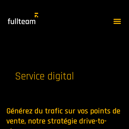
Aller
au
contenu
Me
Service digital
Générez du trafic sur vos points de
Générez
du
vente, notre stratégie drive-to-
trafic