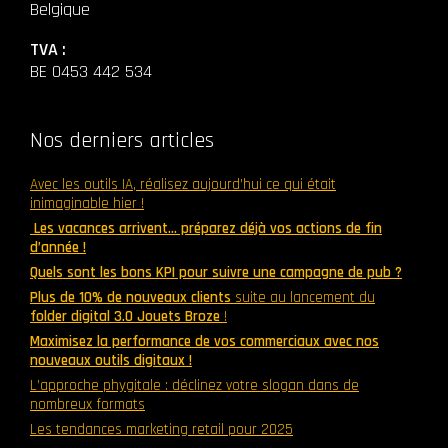
Belgique
TVA :
BE 0453 442 534
Nos derniers articles
Avec les outils IA, réalisez aujourd’hui ce qui était
inimaginable hier !
Les vacances arrivent… préparez déjà vos actions de fin
d’année !
Quels sont les bons KPI pour suivre une campagne de pub ?
Plus de 10% de nouveaux clients
suite au lancement du
folder digital 3.0 Jouets Broze
!
Maximisez la performance de vos commerciaux avec nos
nouveaux outils digitaux !
L’approche phygitale : déclinez votre slogan dans de
nombreux formats
Les tendances marketing retail pour 2025