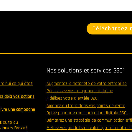
Téléchargez 
Nos solutions et services 360°
urd’hui ce qui était
Augmentez la notoriété de votre entreprise
Réussissez vos campagnes à thème
z déjà vos actions
Fidélisez votre clientèle B2C
Amenez du trafic dans vos points de vente
suivre une campagne
Optez pour une communication digitale 360°
Démarrez une stratégie de communication eff
s
suite au
Mettez vos produits en valeur grâce à notre s
0 Jouets Broze
!