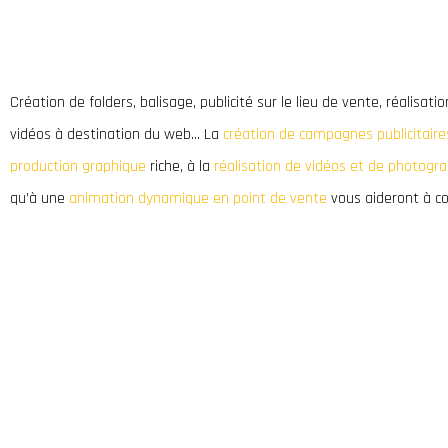
Création de folders, balisage, publicité sur le lieu de vente, réalisati
vidéos à destination du web… La
création de campagnes publicitaire
production graphique
riche, à la
réalisation de vidéos et de photogr
qu’à une
animation dynamique en point de vente
vous aideront à cou