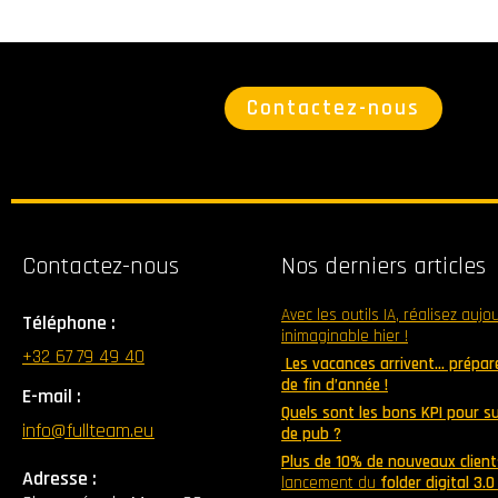
Contactez-nous
Contactez-nous
Nos derniers articles
Avec les outils IA, réalisez aujo
Téléphone :
inimaginable hier !
+32 67 79 49 40
Les vacances arrivent… prépare
de fin d’année !
E-mail :
Quels sont les bons KPI pour 
info@fullteam.eu
de pub ?
Plus de 10% de nouveaux client
Adresse :
lancement du
folder digital 3.