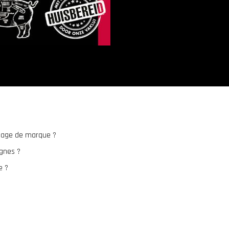
mage de marque ?
gnes ?
e ?