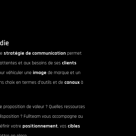
die
ne
stratégie de communication
permet
 attentes et aux besoins de ses
clients
our véhiculer une
image
de marque et un
ns choix en termes d’outils et de
canaux
à
e proposition de valeur ? Quelles ressources
disposition ? Fullteam vous accompagne au
éfinir votre
positionnement
, vos
cibles
ettre en place.