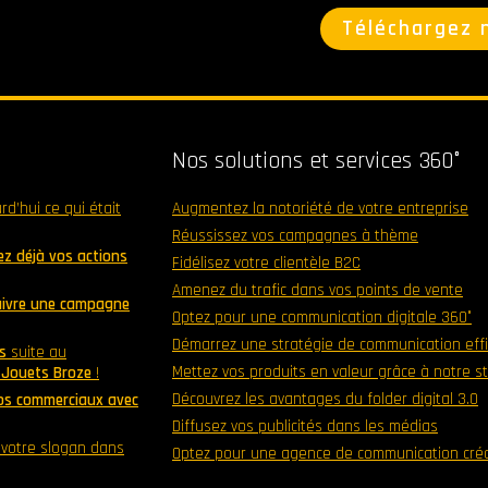
Téléchargez 
Nos solutions et services 360°
urd’hui ce qui était
Augmentez la notoriété de votre entreprise
Réussissez vos campagnes à thème
z déjà vos actions
Fidélisez votre clientèle B2C
Amenez du trafic dans vos points de vente
suivre une campagne
Optez pour une communication digitale 360°
Démarrez une stratégie de communication eff
s
suite au
Mettez vos produits en valeur grâce à notre s
0 Jouets Broze
!
Découvrez les avantages du folder digital 3.0
os commerciaux avec
Diffusez vos publicités dans les médias
z votre slogan dans
Optez pour une agence de communication créa