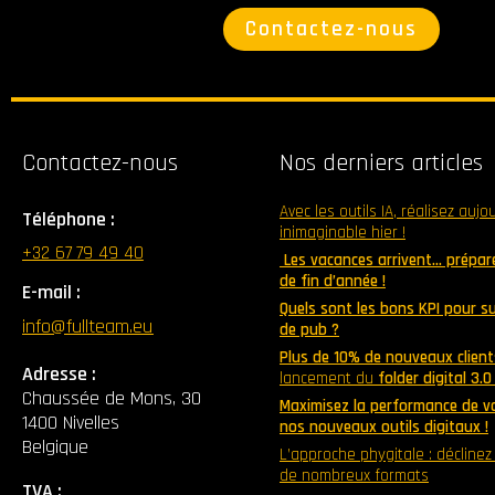
Contactez-nous
Contactez-nous
Nos derniers articles
Avec les outils IA, réalisez aujo
Téléphone :
inimaginable hier !
+32 67 79 49 40
Les vacances arrivent… prépare
de fin d’année !
E-mail :
Quels sont les bons KPI pour 
info@fullteam.eu
de pub ?
Plus de 10% de nouveaux client
Adresse :
lancement du
folder digital 3.
Chaussée de Mons, 30
Maximisez la performance de v
1400 Nivelles
nos nouveaux outils digitaux !
Belgique
L’approche phygitale : décline
de nombreux formats
TVA :