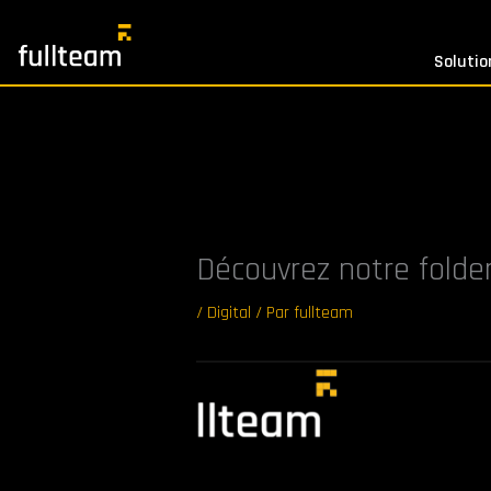
Aller
au
Solutio
contenu
Découvrez notre folder 
/
Digital
/ Par
fullteam