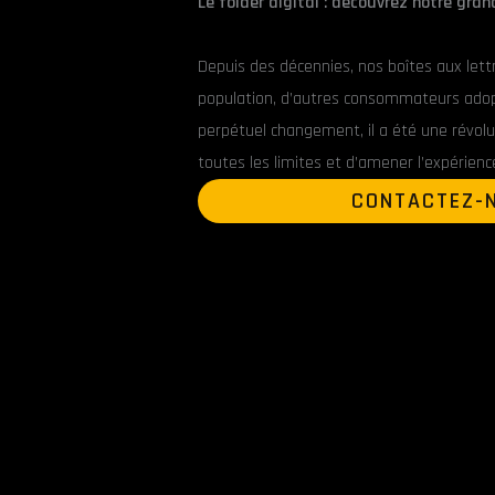
Le folder digital :
découvrez notre gran
Depuis des décennies, nos boîtes aux lettr
population, d’autres consommateurs adopte
perpétuel changement, il a été une révoluti
toutes les limites et d’amener l’expérien
CONTACTEZ-N