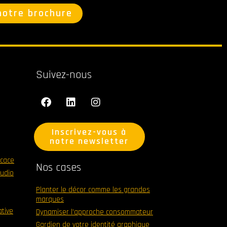
notre brochure
Suivez-nous
F
L
I
a
i
n
c
n
s
e
k
t
Inscrivez-vous à
b
e
a
notre newsletter
o
d
g
o
i
r
icace
Nos cases
k
n
a
tudio
m
Planter le décor comme les grandes
marques
tive
Dynamiser l’approche consommateur
Gardien de votre identité graphique