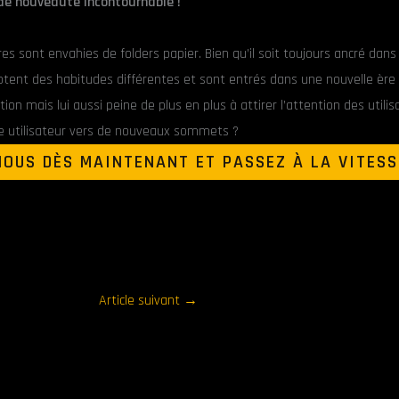
de nouveauté incontournable !
es sont envahies de folders papier. Bien qu’il soit toujours ancré dan
nt des habitudes différentes et sont entrés dans une nouvelle ère : 
on mais lui aussi peine de plus en plus à attirer l’attention des utilisa
ce utilisateur vers de nouveaux sommets ?
OUS DÈS MAINTENANT ET PASSEZ À LA VITESS
Article suivant
→